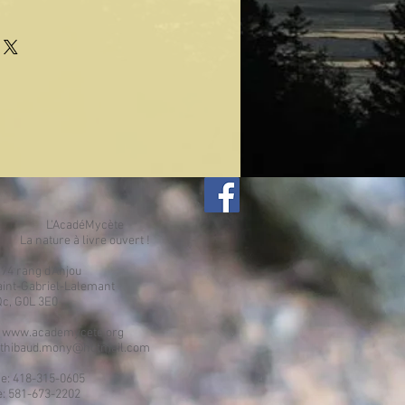
L'AcadéMycète
La nature à livre ouvert
!
:
74 rang d'Anjou
Gabriel-Lalemant
G0L 3E0
:
www.academycete.org
thibaud.mony@hotmail.com
e: 418-315-0605
e: 581-673-2202