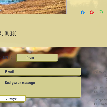
 au Québec
 contacter :
Adresse
Saint-
Qc, 
Site Web
Courriel:
Envoyer
Téléphon
Cellulair