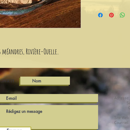
 méandres, Rivière-Ouelle.
 contacter :
Adresse
Saint-
Qc, 
Site Web
Courriel: