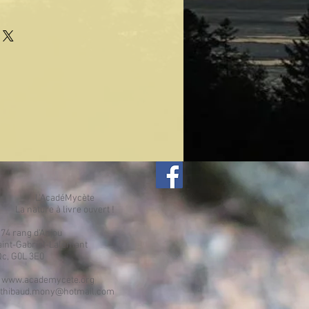
L'AcadéMycète
La nature à livre ouvert
!
:
74 rang d'Anjou
Gabriel-Lalemant
G0L 3E0
:
www.academycete.org
thibaud.mony@hotmail.com