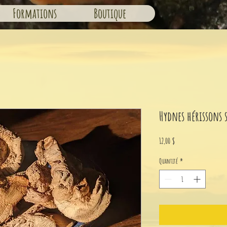
Formations
Boutique
Hydnes hérissons s
Prix
12,00 $
Quantité
*