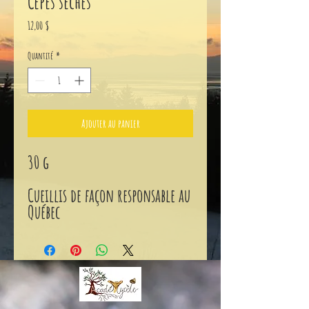
Cèpes séchés
Prix
12,00 $
Quantité
*
Ajouter au panier
30 g
Cueillis de façon responsable au
Québec