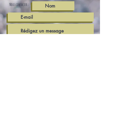
Nous contacter :
Envoyer
L'AcadéMycète
La nature à livre ouvert
!
Adresse:
74 rang d'Anjou
Saint-Gabriel-Lalemant
Qc, G0L 3E0
Site Web:
www.academycete.org
Courriel:
thibaud.mony@hotmail.com
Téléphone:
418-315-0605
Cellulaire: 581-673-2202